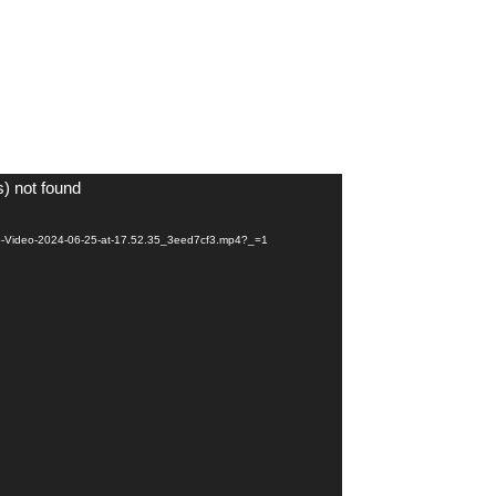
s) not found
App-Video-2024-06-25-at-17.52.35_3eed7cf3.mp4?_=1