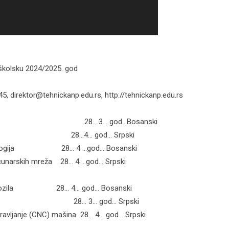
 školsku 2024/2025. god
5, direktor@tehnickanp.edu.rs, http://tehnickanp.edu.rs
ar 28….3… god…Bosanski
ergetike 28…4… god… Srpski
ehnologija 28… 4 …god… Bosanski
čunarskih mreža 28… 4 …god… Srpski
ih vozila 28… 4… god… Bosanski
h vozila 28… 3… god… Srpski
ljanje (CNC) mašina 28… 4… god… Srpski