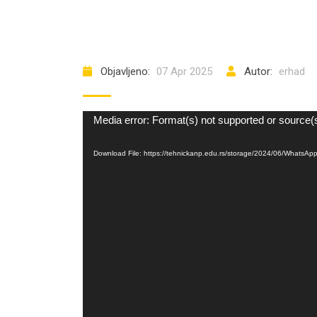
Objavljeno:
07 Apr 2025
Autor:
erhad
Video
Media error: Format(s) not supported or source(
Player
Download File: https://tehnickanp.edu.rs/storage/2024/06/Whats