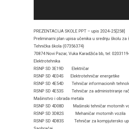
PREZENTACIJA SKOLE PPT – upis 2024-25[258]
Preliminarni plan upisa učenika u srednju školu za
Tehnička škola (07356374)
70874 Novi Pazar, Vuka Karadžića bb, tel: 02031194
Elektrotehnika
RSNP SD 3E19D Električ
RSNP SD 4E04S Elektrotehničar en
RSNP SD 4E54D Tehničar informacionih t
RSNP SD 4E53S Tehničar za administriranje ra
Mašinstvo i obrada metala
RSNP SD 4D08D Mašinski tehničar motorn
RSNP SD 3D82S Mehaničar motorni
RSNP SD 4D83S Tehničar za kompjutersko uprav
Saobraćaj