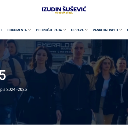
KT
DOKUMENTA
PODRUČJE RADA
UPRAVA
VANREDNI ISPITI
5
pis 2024 -2025