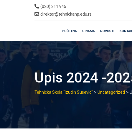
Skip
(020) 311 945
to
direktor@tehnickanp.edu.rs
content
POČETNA
O NAMA
NOVOSTI
KONTA
Upis 2024 -202
>
>
Tehnicka Skola "Izudin Susevic"
Uncategorized
U