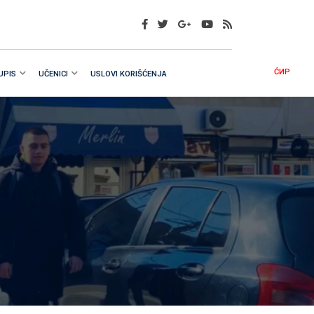
ĆИР
UPIS
UČENICI
USLOVI KORIŠĆENJA