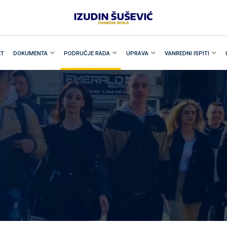
KT
DOKUMENTA
PODRUČJE RADA
UPRAVA
VANREDNI ISPITI