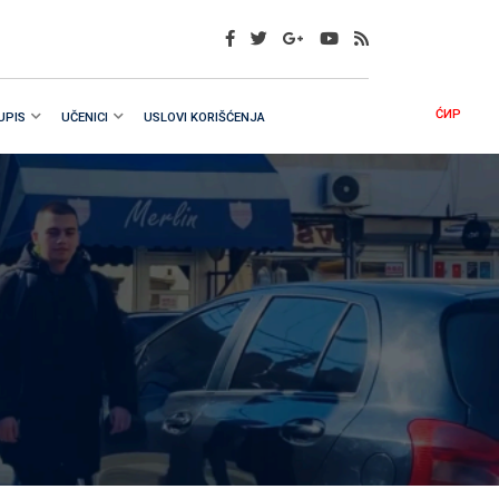
ĆИР
UPIS
UČENICI
USLOVI KORIŠĆENJA