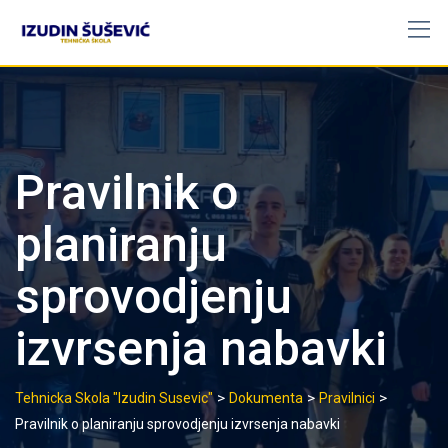
Skip
to
content
Pravilnik o
planiranju
sprovodjenju
izvrsenja nabavki
>
>
>
Tehnicka Skola "Izudin Susevic"
Dokumenta
Pravilnici
Pravilnik o planiranju sprovodjenju izvrsenja nabavki