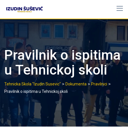
Skip
to
content
Pravilnik o ispitima
u Tehnickoj skoli
>
>
>
Tehnicka Skola "Izudin Susevic"
Dokumenta
Pravilnici
Pravilnik o ispitima u Tehnickoj skoli