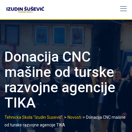
Skip
to
content
Donacija CNC
mašine od turske
razvojne agencije
TIKA
>
>
Tehnicka Skola "Izudin Susevic"
Novosti
Donacija CNC mašine
od turske razvojne agencije TIKA