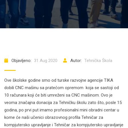
Objavljeno:
31 Aug 2020
Autor:
Tehnička Škola
Ove školske godine smo od turske razvojne agencije TIKA
dobili CNC mašinu sa pratećom opremom koja se sastoji od
10 računara koji će biti umreženi sa CNC mašinom. Ovo je
veoma značajna donacija za Tehničku školu zato što, posle 15
godina, po prvi put imamo profesionalni mini obradni centar u
kome će naši učenici obrazovnog profila Tehničar za
kompjutersko upravljanje i Tehničar za kompjutersko upravljanje