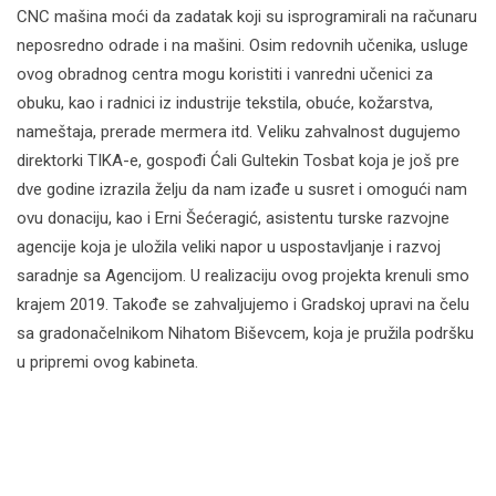
CNC mašina moći da zadatak koji su isprogramirali na računaru
neposredno odrade i na mašini. Osim redovnih učenika, usluge
ovog obradnog centra mogu koristiti i vanredni učenici za
obuku, kao i radnici iz industrije tekstila, obuće, kožarstva,
nameštaja, prerade mermera itd. Veliku zahvalnost dugujemo
direktorki TIKA-e, gospođi Ćali Gultekin Tosbat koja je još pre
dve godine izrazila želju da nam izađe u susret i omogući nam
ovu donaciju, kao i Erni Šećeragić, asistentu turske razvojne
agencije koja je uložila veliki napor u uspostavljanje i razvoj
saradnje sa Agencijom. U realizaciju ovog projekta krenuli smo
krajem 2019. Takođe se zahvaljujemo i Gradskoj upravi na čelu
sa gradonačelnikom Nihatom Biševcem, koja je pružila podršku
u pripremi ovog kabineta.